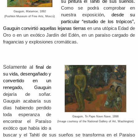
su pintura el Tahití de sus sueños.
Como se podrá comprobar en
Gauguin,
Matamoe
, 1892
nuestra exposición,
desde su
(Pushkin Museum of Fine Arts, Moscú)
particular “
estudio de los trópicos”,
Gauguin convirtió aquellas lejanas tierras
en una utópica Edad de
Oro o en un exótico Jardín del Edén, en un paraíso cargado de
fragancias y explosiones cromáticas.
Solamente a
l final de
su vida, desengañado y
convertido en un
renegado, Gauguin
dejaría de soñar.
Gauguin acabaría sus
días habiendo perdido
toda esperanza de
Gauguin,
Te Pape Nave Nave
, 1898
encontrar el Paraíso
(Image courtesy of the National Gallery of Art, Washington)
exótico que había ido a
buscar y el Tahití de sus sueños se transforma en el Paraíso