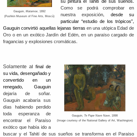
su pintura el Tahití de sus sueños.
Como se podrá comprobar en
Gauguin,
Matamoe
, 1892
nuestra exposición,
desde su
(Pushkin Museum of Fine Arts, Moscú)
particular “
estudio de los trópicos”,
Gauguin convirtió aquellas lejanas tierras
en una utópica Edad de
Oro o en un exótico Jardín del Edén, en un paraíso cargado de
fragancias y explosiones cromáticas.
Solamente a
l final de
su vida, desengañado y
convertido en un
renegado, Gauguin
dejaría de soñar.
Gauguin acabaría sus
días habiendo perdido
toda esperanza de
Gauguin,
Te Pape Nave Nave
, 1898
encontrar el Paraíso
(Image courtesy of the National Gallery of Art, Washington)
exótico que había ido a
buscar y el Tahití de sus sueños se transforma en el Paraíso