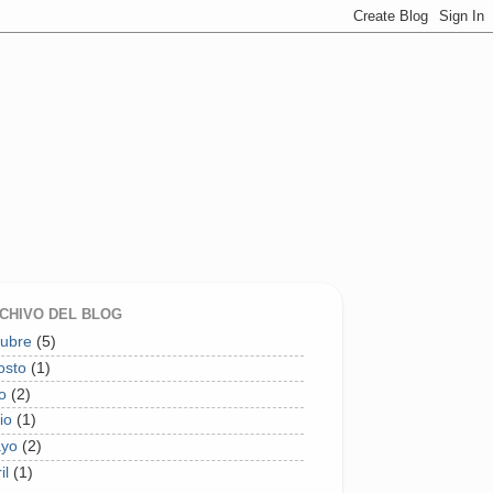
CHIVO DEL BLOG
tubre
(5)
osto
(1)
io
(2)
io
(1)
yo
(2)
il
(1)