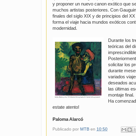
y proponer un nuevo canon exótico que se
muchos artistas posteriores. Con Gauguin
finales del siglo XIX y de principios del 
forma el viaje hacia mundos exóticos con
modernidad.
Durante los t
teóricas del 
imprescindible
Posteriorment
solicitar los 
durante meses
variados viaj
deseados acu
las últimas e
montaje final.
Ha comenzado 
estate atento!
Paloma Alarcó
Publicado por
MTB
en
10:50