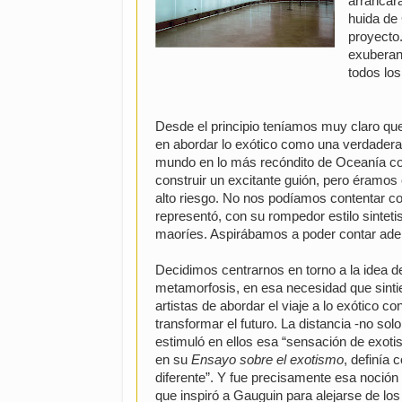
arrancar
huida de 
proyecto
exuberan
todos los
Desde el principio teníamos muy claro qu
en abordar lo exótico como una verdadera 
mundo en lo más recóndito de Oceanía co
construir un excitante guión, pero éramos
alto riesgo. No nos podíamos contentar 
representó, con su rompedor estilo sintetis
maoríes. Aspirábamos a poder contar ade
Decidimos centrarnos en torno a la idea d
metamorfosis, en esa necesidad que sinti
artistas de abordar el viaje a lo exótico co
transformar el futuro. La distancia -no sol
estimuló en ellos esa “sensación de exoti
en su
Ensayo sobre el exotismo
, definía 
diferente”. Y fue precisamente esa noción 
que inspiró a Gauguin para alejarse de lo