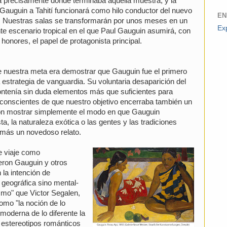
á precisamente donde terminaba aquella muestra, y la
Gauguin a Tahití funcionará como hilo conductor del nuevo
EN
. Nuestras salas se transformarán por unos meses en un
Exp
te escenario tropical en el que Paul Gauguin asumirá, con
 honores, el papel de protagonista principal.
e nuestra meta era demostrar que Gauguin fue el primero
estrategia de vanguardia. Su voluntaria desaparición del
ntenía sin duda elementos más que suficientes para
 conscientes de que nuestro objetivo encerraba también un
con mostrar simplemente el modo en que Gauguin
ta, la naturaleza exótica o las gentes y las tradiciones
más un novedoso relato.
e viaje como
eron Gauguin y otros
n la intención de
o geográfica sino mental-
smo" que Victor Segalen,
como "la noción de lo
moderna de lo diferente la
s estereotipos románticos